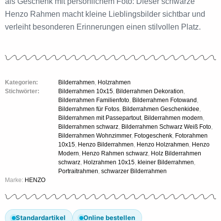
als Geschenk mit persönlichem Foto: Dieser schwarze
Henzo Rahmen macht kleine Lieblingsbilder sichtbar und
verleiht besonderen Erinnerungen einen stilvollen Platz.
Kategorien:
Bilderrahmen
,
Holzrahmen
Stichwörter:
Bilderrahmen 10x15
,
Bilderrahmen Dekoration
,
Bilderrahmen Familienfoto
,
Bilderrahmen Fotowand
,
Bilderrahmen für Fotos
,
Bilderrahmen Geschenkidee
,
Bilderrahmen mit Passepartout
,
Bilderrahmen modern
,
Bilderrahmen schwarz
,
Bilderrahmen Schwarz Weiß Foto
,
Bilderrahmen Wohnzimmer
,
Fotogeschenk
,
Fotorahmen
10x15
,
Henzo Bilderrahmen
,
Henzo Holzrahmen
,
Henzo
Modern
,
Henzo Rahmen schwarz
,
Holz Bilderrahmen
schwarz
,
Holzrahmen 10x15
,
kleiner Bilderrahmen
,
Portraitrahmen
,
schwarzer Bilderrahmen
Marke:
HENZO
Standardartikel
Online bestellen