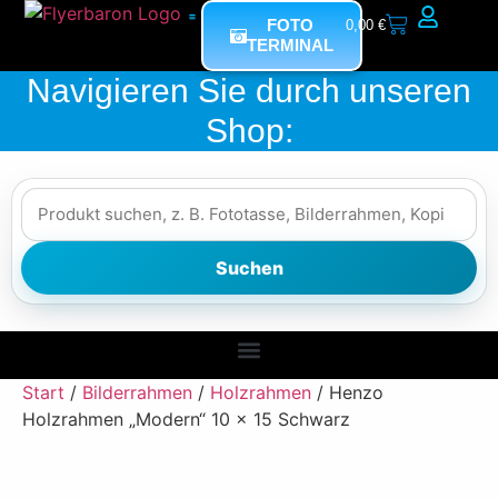
FOTO
0,00
€
TERMINAL
Mein Bereich
Navigieren Sie durch unseren
Shop:
Suchen
Fotorestauration (Bild-von-Bild)
Start
/
Bilderrahmen
/
Holzrahmen
/ Henzo
Holzrahmen „Modern“ 10 x 15 Schwarz