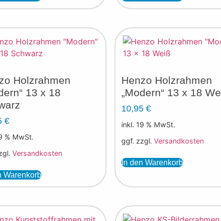
zo Holzrahmen
Henzo Holzrahmen
ern“ 13 x 18
„Modern“ 13 x 18 We
warz
10,95
€
5
€
inkl. 19 % MwSt.
19 % MwSt.
ggf. zzgl.
Versandkosten
zgl.
Versandkosten
In den Warenkorb
n Warenkorb