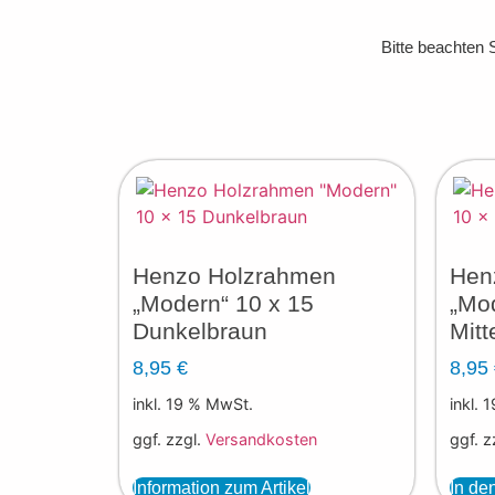
Bitte beachten 
Henzo Holzrahmen
Hen
„Modern“ 10 x 15
„Mod
Dunkelbraun
Mitt
8,95
€
8,95
inkl. 19 % MwSt.
inkl. 
ggf. zzgl.
Versandkosten
ggf. z
Information zum Artikel
In de