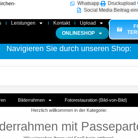
Whatsapp
Druckupload
irchen-
Social Media Beitrag ein
s
Leistungen
Kontakt
Upload
F
TER
ONLINESHOP
Navigieren Sie durch unseren Shop:
ren
Bilderrahmen
Fotorestauration (Bild-von-Bild)
Herzlich willkommen in der Kategorie:
lderrahmen mit Passepart