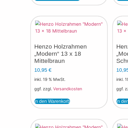
Henzo Holzrahmen
Hen
„Modern“ 13 x 18
„Mod
Mittelbraun
Sch
10,95
€
10,9
inkl. 19 % MwSt.
inkl. 
ggf. zzgl.
Versandkosten
ggf. z
In den Warenkorb
In de