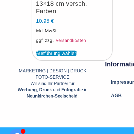
13×18 cm versch.
Farben
10,95
€
inkl. MwSt.
ggf. zzgl.
Versandkosten
Ausführung wählen
Informat
MARKETING | DESIGN | DRUCK
FOTO-SERVICE
Impressu
Wir sind Ihr Partner für
Werbung
,
Druck
und
Fotografie
in
AGB
Neunkirchen-Seelscheid
.