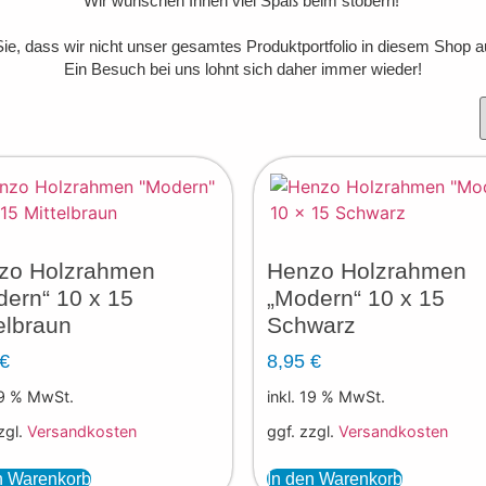
Wir wünschen Ihnen viel Spaß beim stöbern!
Sie, dass wir nicht unser gesamtes Produktportfolio in diesem Shop a
Ein Besuch bei uns lohnt sich daher immer wieder!
zo Holzrahmen
Henzo Holzrahmen
ern“ 10 x 15
„Modern“ 10 x 15
elbraun
Schwarz
€
8,95
€
19 % MwSt.
inkl. 19 % MwSt.
zgl.
Versandkosten
ggf. zzgl.
Versandkosten
n Warenkorb
In den Warenkorb