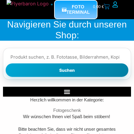
FOTO
0,00
€
TERMINAL
Mein Bereich
Navigieren Sie durch unseren
Shop:
Suchen
Herzlich willkommen in der Kategorie:
Fotogeschenk
Wir wünschen Ihnen viel Spaß beim stöbern!
Bitte beachten Sie, dass wir nicht unser gesamtes