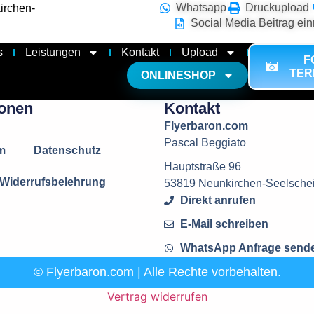
Whatsapp
Druckupload
irchen-
Social Media Beitrag ein
s
Leistungen
Kontakt
Upload
F
TER
ONLINESHOP
ionen
Kontakt
Flyerbaron.com
Pascal Beggiato
m
Datenschutz
Hauptstraße 96
Widerrufsbelehrung
53819 Neunkirchen-Seelsche
Direkt anrufen
E-Mail schreiben
WhatsApp Anfrage send
© Flyerbaron.com | Alle Rechte vorbehalten.
Vertrag widerrufen