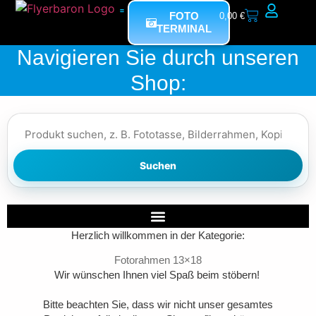
FOTO
0,00
€
TERMINAL
Mein Bereich
Navigieren Sie durch unseren
Shop:
Suchen
Herzlich willkommen in der Kategorie:
Fotorahmen 13×18
Wir wünschen Ihnen viel Spaß beim stöbern!
Bitte beachten Sie, dass wir nicht unser gesamtes