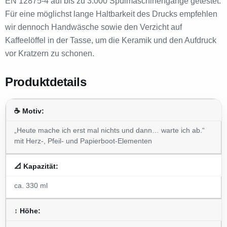
EN 12875-4 auf bis zu 3.000 Spülmaschinengänge getestet.
Für eine möglichst lange Haltbarkeit des Drucks empfehlen
wir dennoch Handwäsche sowie den Verzicht auf
Kaffeelöffel in der Tasse, um die Keramik und den Aufdruck
vor Kratzern zu schonen.
Produktdetails
☕ Motiv:
„Heute mache ich erst mal nichts und dann… warte ich ab.“
mit Herz-, Pfeil- und Papierboot-Elementen
📐 Kapazität:
ca. 330 ml
↕️ Höhe: