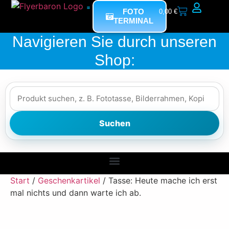
FOTO
0,00
€
TERMINAL
Mein Bereich
Navigieren Sie durch unseren
Shop:
Suchen
Fotorestauration (Bild-von-Bild)
Start
/
Geschenkartikel
/ Tasse: Heute mache ich erst
mal nichts und dann warte ich ab.