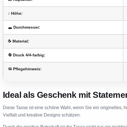
↕️ Höhe:
🕳️ Durchmesser:
☕ Material:
🔄️ Druck 4/4-farbig:
🧼 Pflegehinweis:
Ideal als Geschenk mit Stateme
Diese Tasse ist eine schöne Wahl, wenn Sie ein originelles, 
Vielfalt und kreative Designs schätzen.
Durch die positive Botschaft ist die Tasse nicht nur ein pra