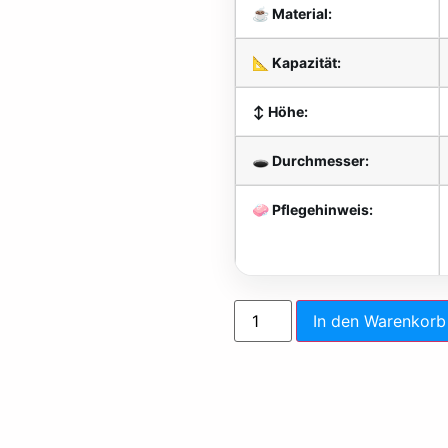
☕ Material:
📐 Kapazität:
↕️ Höhe:
🕳️ Durchmesser:
🧼 Pflegehinweis:
In den Warenkorb