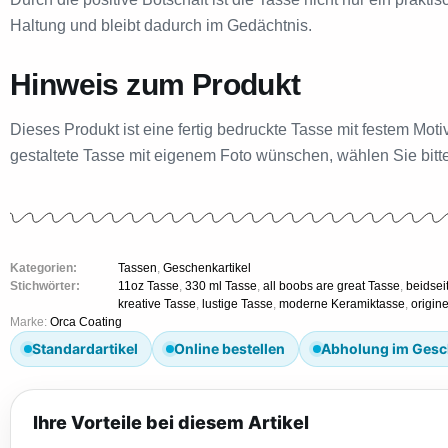
Haltung und bleibt dadurch im Gedächtnis.
Hinweis zum Produkt
Dieses Produkt ist eine fertig bedruckte Tasse mit festem Mo
gestaltete Tasse mit eigenem Foto wünschen, wählen Sie bitte
Kategorien:
Tassen
,
Geschenkartikel
Stichwörter:
11oz Tasse
,
330 ml Tasse
,
all boobs are great Tasse
,
beidsei
kreative Tasse
,
lustige Tasse
,
moderne Keramiktasse
,
origin
Marke:
Orca Coating
Standardartikel
Online bestellen
Abholung im Gesc
Ihre Vorteile bei diesem Artikel