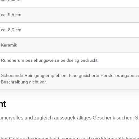
ca. 9,5 cm
ca. 8,0 cm
Keramik
Rundherum beziehungsweise beidseitig bedruckt.
Schonende Reinigung empfohlen. Eine gesicherte Herstellerangabe zur 
Beschreibung nicht vor.
nt
humorvolles und zugleich aussagekräftiges Geschenk suchen. Sie
ktischer Gebrauchsgegenstand, sondern auch ein kleines Statemen