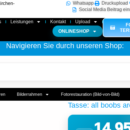
Whatsapp
Druckupload
irchen-
Social Media Beitrag ein
s
Leistungen
Kontakt
Upload
F
TER
ONLINESHOP
Navigieren Sie durch unseren Shop:
ren
Bilderrahmen
Fotorestauration (Bild-von-Bild)
Tasse: all boobs ar
14,9