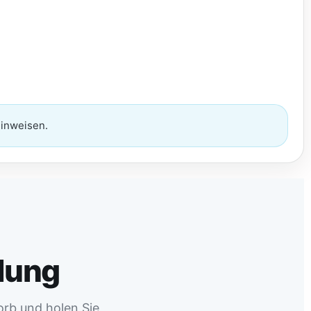
Hinweisen.
llung
orb und holen Sie